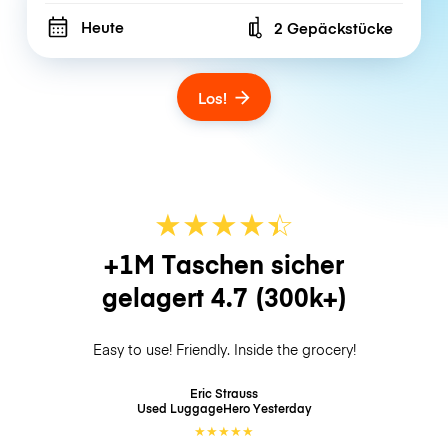
Heute
2 Gepäckstücke
Number of bags
Los!
★
★
★
★
☆
★
+1M Taschen sicher
gelagert
4.7
(300k+)
Easy to use! Friendly. Inside the grocery!
Eric Strauss
Used LuggageHero
Yesterday
★
★
★
★
★