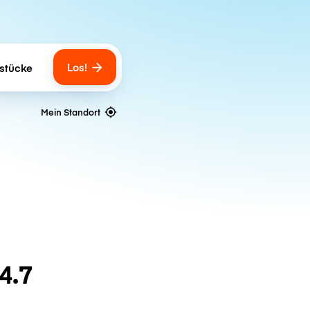
Los!
stücke
gs
Mein Standort
4.7