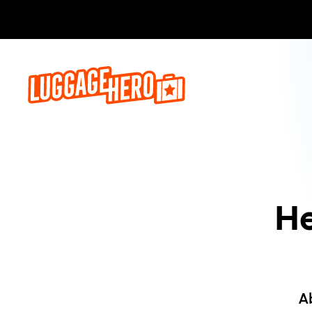
Jetzt buch
He
A