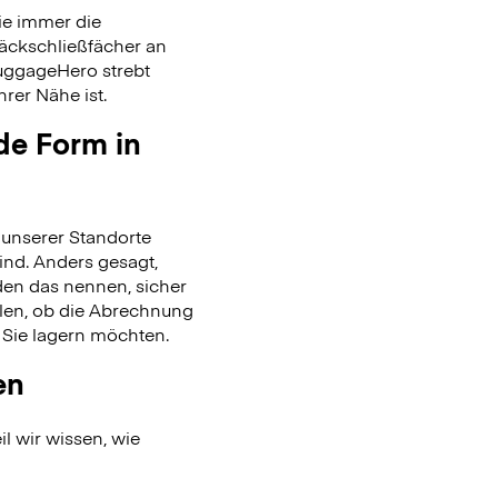
ie immer die
päckschließfächer an
uggageHero strebt
rer Nähe ist.
de Form in
unserer Standorte
ind. Anders gesagt,
en das nennen, sicher
len, ob die Abrechnung
 Sie lagern möchten.
en
l wir wissen, wie