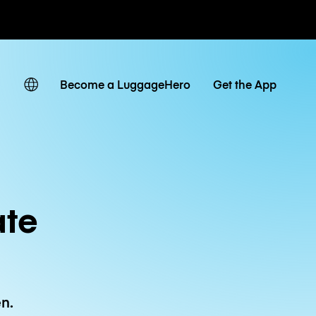
Tagestarife
Become a LuggageHero
Get the App
ate
n.