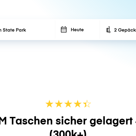
Heute
2 Gepäck
Number of ba
★
★
★
★
☆
★
M Taschen sicher gelagert
(300k+)