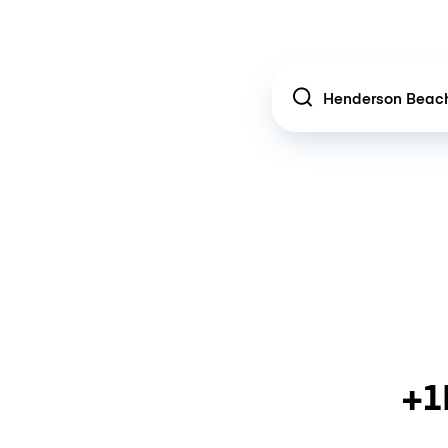
Location
+1