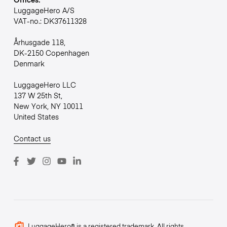
LuggageHero A/S
VAT-no.: DK37611328
Århusgade 118,
DK-2150 Copenhagen
Denmark
LuggageHero LLC
137 W 25th St,
New York, NY 10011
United States
Contact us
LuggageHero® is a registered trademark. All rights