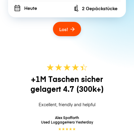
Heute
2 Gepäckstücke
Number of bags
Los!
★
★
★
★
☆
★
+1M Taschen sicher
gelagert
4.7
(300k+)
Excellent, friendly and helpful
Alex Spofforth
Used LuggageHero
Yesterday
★
★
★
★
★