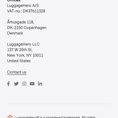
LuggageHero A/S
VAT-no.: DK37611328
Århusgade 118,
DK-2150 Copenhagen
Denmark
LuggageHero LLC
137 W 25th St,
New York, NY 10011
United States
Contact us
LuggageHero® is a registered trademark. All rights