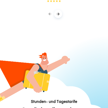
★
★
★
★
★
Stunden- und Tagestarife