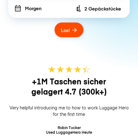
Morgen
2 Gepäckstücke
Number of bags
Los!
★
★
★
★
☆
★
+1M Taschen sicher
gelagert
4.7
(300k+)
Very helpful introducing me to how to work Luggage Hero
for the first time
Robin Tucker
Used LuggageHero
Heute