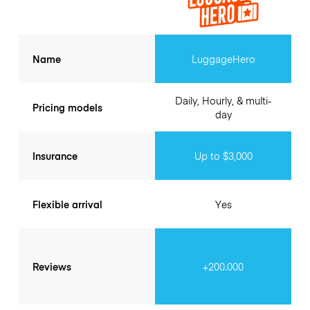
Name
LuggageHero
Daily, Hourly, & multi-
Pricing models
day
Insurance
Up to $3,000
Flexible arrival
Yes
Reviews
+200.000