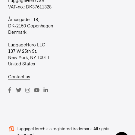
LuggageHero A/S
VAT-no.: DK37611328
Århusgade 118,
DK-2150 Copenhagen
Denmark
LuggageHero LLC
137 W 25th St,
New York, NY 10011
United States
Contact us
LuggageHero® is a registered trademark. All rights
reserved.