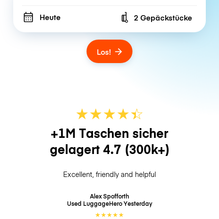
Heute
2 Gepäckstücke
Number of bags
Los!
★
★
★
★
☆
★
+1M Taschen sicher
gelagert
4.7
(300k+)
Excellent, friendly and helpful
Alex Spofforth
Used LuggageHero
Yesterday
★
★
★
★
★