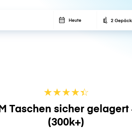
Heute
2 Gepäck
Number of ba
★
★
★
★
☆
★
M Taschen sicher gelagert
(300k+)