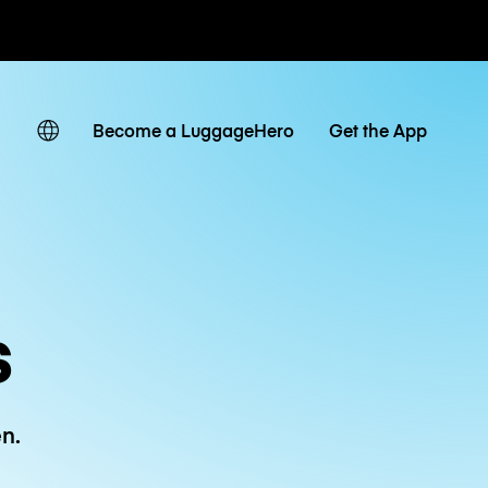
Tagestarife
Become a LuggageHero
Get the App
s
n.