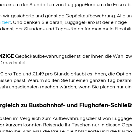
bei einem der Standorten von
LuggageHero
um die Ecke ab.
n wir gesicherte und günstige Gepäckaufbewahrung. Alle u
ziert
. Und denken Sie daran, LuggageHero ist der einzige
nst, der Stunden- und Tages-Raten für maximale Flexibilit
NZIGE
Gepäckaufbewahrungsdienst, der Ihnen die Wahl zw
ross bietet.
90 pro Tag und £1.49 pro Stunde erlaubt es Ihnen, die Optio
issen passt. Warum sollten Sie für einen ganzen Tag bezahle
hrungsdiensten machen würden, wenn Sie planen nur ein p
ergleich zu Busbahnhof- und Flughafen-Schlie
osten im Vergleich zum Aufbewahrungsdienst von LuggageH
vor kurzem konnten Reisende Ihr Taschen nur in diesen Ge
unflexibel war, was die Preise, die Ablageorte und die Kauti