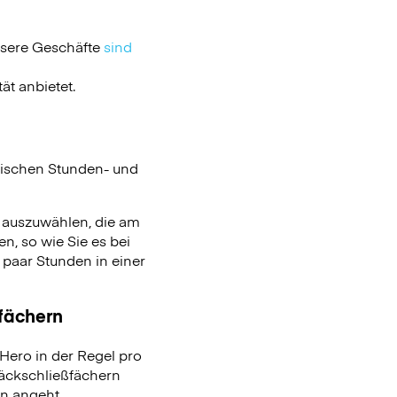
nsere Geschäfte
sind
ät anbietet.
ischen Stunden- und
n auszuwählen, die am
n, so wie Sie es bei
aar Stunden in einer
ßfächern
ero in der Regel pro
päckschließfächern
on angeht.