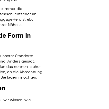
ie immer die
päckschließfächer an
uggageHero strebt
rer Nähe ist.
de Form in
unserer Standorte
ind. Anders gesagt,
en das nennen, sicher
len, ob die Abrechnung
 Sie lagern möchten.
en
l wir wissen, wie