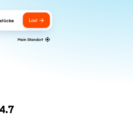
Los!
stücke
gs
Mein Standort
4.7