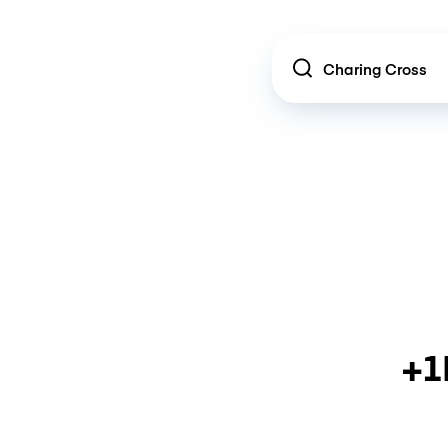
Location
+1