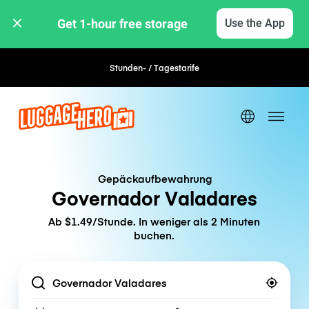
Get 1-hour free storage 
Use the App
Stunden- / Tagestarife
Flexible Buchung
Gepäckaufbewahrung
Governador Valadares
Ab $1.49/Stunde. In weniger als 2 Minuten
buchen.
Location