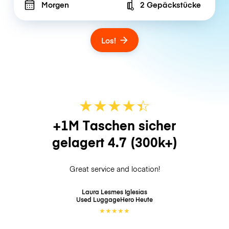
Morgen
2 Gepäckstücke
Number of bags
Los!
★
★
★
★
☆
★
+1M Taschen sicher
gelagert
4.7
(300k+)
Great service and location!
Laura Lesmes Iglesias
Used LuggageHero
Heute
★
★
★
★
★