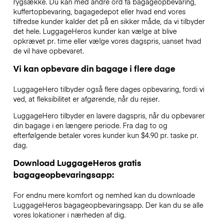
rygsække. Du kan med andre ord få bagageopbevaring,
kuffertopbevaring, bagagedepot eller hvad end vores
tilfredse kunder kalder det på en sikker måde, da vi tilbyder
det hele. LuggageHeros kunder kan vælge at blive
opkrævet pr. time eller vælge vores dagspris, uanset hvad
de vil have opbevaret.
Vi kan opbevare din bagage i flere dage
LuggageHero tilbyder også flere dages opbevaring, fordi vi
ved, at fleksibilitet er afgørende, når du rejser.
LuggageHero tilbyder en lavere dagspris, når du opbevarer
din bagage i en længere periode. Fra dag to og
efterfølgende betaler vores kunder kun $4.90 pr. taske pr.
dag.
Download LuggageHeros gratis
bagageopbevaringsapp:
For endnu mere komfort og nemhed kan du downloade
LuggageHeros bagageopbevaringsapp. Der kan du se alle
vores lokationer i nærheden af dig.