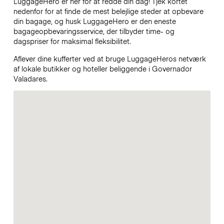
LuggageHero er her for at redde din dag! Tjek kortet
nedenfor for at finde de mest belejlige steder at opbevare
din bagage, og husk LuggageHero er den eneste
bagageopbevaringsservice, der tilbyder time- og
dagspriser for maksimal fleksibilitet.
Aflever dine kufferter ved at bruge LuggageHeros netværk
af lokale butikker og hoteller beliggende i Governador
Valadares.