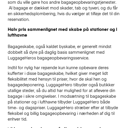
som du ville gøre hos andre bagageopbevaringstjenester.
Al bagage er dækket mod skader, tab og tyveri, og du får
en sikkerhedsplombering, hvis du vælger at tilføje det til din
reservation.
Halv pris sammenlignet med skabe på stationer og i
lufthavne
Bagageskabe, også kaldet byskabe, er generelt mindst
dobbelt så dyre på daglig basis sammenlignet med
LuggageHeros bagageopbevaringsservice.
Indtil for nylig har rejsende kun kunne opbevare deres
kufferter i disse bagageskabe, hvilket giver meget lidt
fleksibilitet med hensyn til priser, hvor de skal hen og
bagagedeponering. LuggageHero tilbyder også butikker
utallige steder, så du altid har mulighed for at aflevere din
bagage i sikre omgivelser. I modsætning til bagageskabe
på stationer og i lufthavne tilbyder LuggageHero både
time- og dagspriser. LuggageHero stræber efter at tilbyde
fleksibel og billig bagageopbevaring i nærheden af dig til
enhver tid.