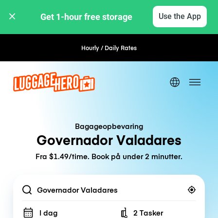
Get 1-hour free storage 
Use the App
Hourly / Daily Rates
Flexible Booking
Bagageopbevaring
Governador Valadares
Fra $1.49/time. Book på under 2 minutter.
Location
I dag
2 Tasker
Number of bags