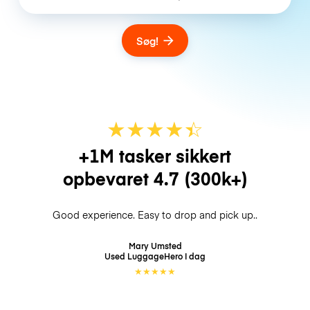
Søg!
★
★
★
★
☆
★
+1M tasker sikkert
opbevaret
4.7
(300k+)
Good experience. Easy to drop and pick up..
Mary Umsted
Used LuggageHero
I dag
★
★
★
★
★