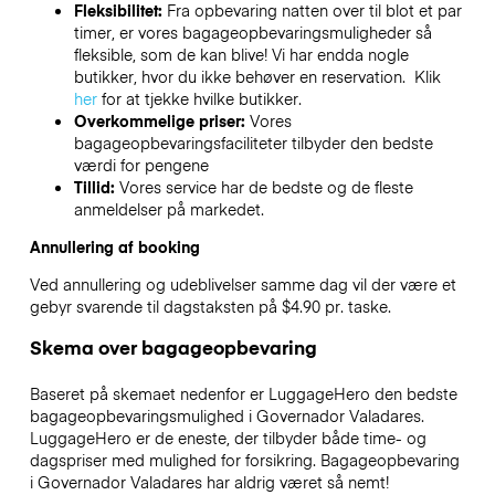
Fleksibilitet:
Fra opbevaring natten over til blot et par
timer, er vores bagageopbevaringsmuligheder så
fleksible, som de kan blive! Vi har endda nogle
butikker, hvor du ikke behøver en reservation. Klik
her
for at tjekke hvilke butikker.
Overkommelige priser:
Vores
bagageopbevaringsfaciliteter tilbyder den bedste
værdi for pengene
Tillid:
Vores service har de bedste og de fleste
anmeldelser på markedet.
Annullering af booking
Ved annullering og udeblivelser samme dag vil der være et
gebyr svarende til dagstaksten på $4.90 pr. taske.
Skema over bagageopbevaring
Baseret på skemaet nedenfor er LuggageHero den bedste
bagageopbevaringsmulighed i
Governador Valadares
.
LuggageHero er de eneste, der tilbyder både time- og
dagspriser med mulighed for forsikring. Bagageopbevaring
i
Governador Valadares
har aldrig været så nemt!