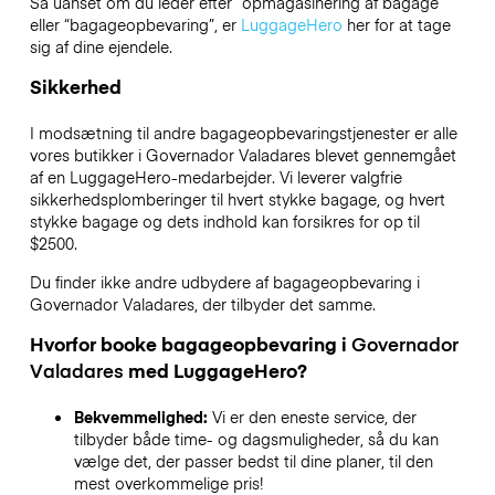
Så uanset om du leder efter “opmagasinering af bagage”
eller “bagageopbevaring”, er
LuggageHero
her for at tage
sig af dine ejendele.
Sikkerhed
I modsætning til andre bagageopbevaringstjenester
er alle
vores butikker i
Governador Valadares
blevet gennemgået
af en LuggageHero-medarbejder. Vi leverer valgfrie
sikkerhedsplomberinger til hvert stykke bagage, og hvert
stykke bagage og dets indhold kan forsikres for op til
$2500
.
Du finder ikke andre udbydere af bagageopbevaring i
Governador Valadares
, der tilbyder det samme.
Hvorfor booke bagageopbevaring i
Governador
Valadares
med LuggageHero?
Bekvemmelighed:
Vi er den eneste service, der
tilbyder både time- og dagsmuligheder, så du kan
vælge det, der passer bedst til dine planer, til den
mest overkommelige pris!