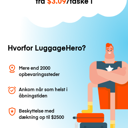
fra
$3.09
/taske i
Hvorfor LuggageHero?
Mere end 2000
opbevaringssteder
Ankom når som helst i
åbningstiden
Beskyttelse med
dækning op til
$2500