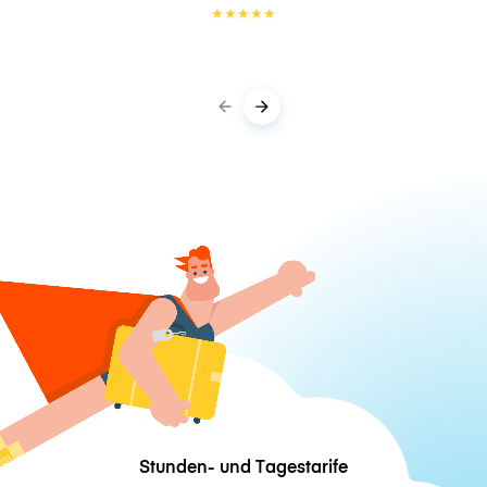
★
★
★
★
★
Stunden- und Tagestarife