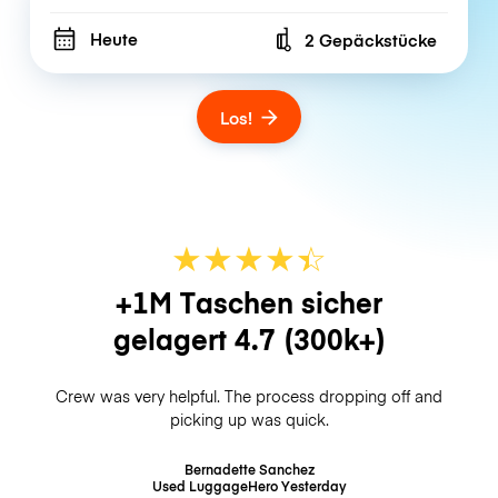
Heute
2 Gepäckstücke
Number of bags
Los!
★
★
★
★
☆
★
+1M Taschen sicher
gelagert
4.7
(300k+)
Crew was very helpful. The process dropping off and
picking up was quick.
Bernadette Sanchez
Used LuggageHero
Yesterday