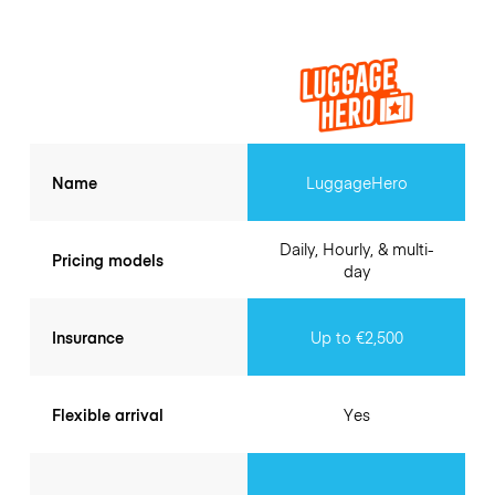
Name
LuggageHero
Daily, Hourly, & multi-
Pricing models
day
Insurance
Up to €2,500
Flexible arrival
Yes