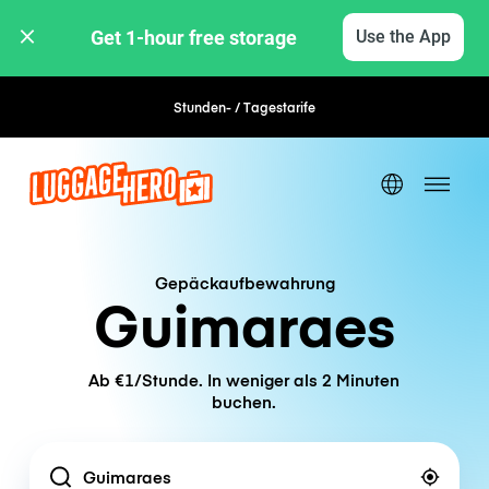
Get 1-hour free storage 
Use the App
Stunden- / Tagestarife
Flexible Buchung
Gepäckaufbewahrung
Guimaraes
Ab €1/Stunde. In weniger als 2 Minuten
buchen.
Location