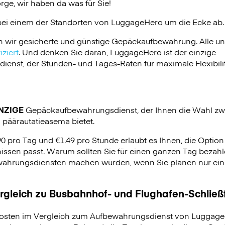
ge, wir haben da was für Sie!
bei einem der Standorten von
LuggageHero
um die Ecke ab.
n wir gesicherte und günstige Gepäckaufbewahrung. Alle u
ziert
. Und denken Sie daran, LuggageHero ist der einzige
nst, der Stunden- und Tages-Raten für maximale Flexibilit
NZIGE
Gepäckaufbewahrungsdienst, der Ihnen die Wahl zw
 päärautatieasema bietet.
90 pro Tag und €1.49 pro Stunde erlaubt es Ihnen, die Optio
issen passt. Warum sollten Sie für einen ganzen Tag bezahle
hrungsdiensten machen würden, wenn Sie planen nur ein p
ergleich zu Busbahnhof- und Flughafen-Schlie
osten im Vergleich zum Aufbewahrungsdienst von LuggageH