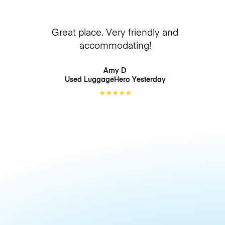
Great place. Very friendly and
accommodating!
Amy D
Used LuggageHero
Yesterday
★
★
★
★
★