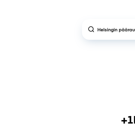
Location
+1