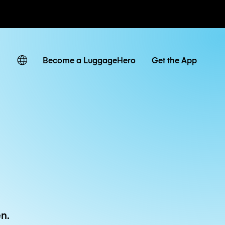
Tagestarife
Become a LuggageHero
Get the App
n.