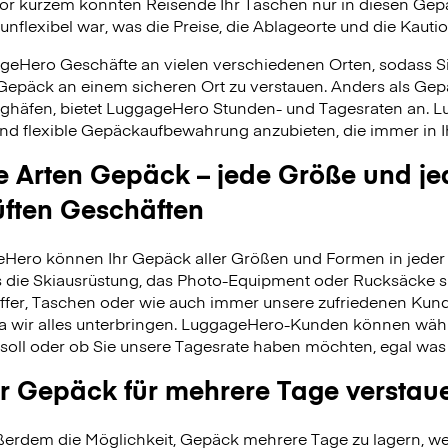
vor kurzem konnten Reisende Ihr Taschen nur in diesen Ge
unflexibel war, was die Preise, die Ablageorte und die Kauti
geHero Geschäfte an vielen verschiedenen Orten, sodass S
 Gepäck an einem sicheren Ort zu verstauen. Anders als Ge
ghäfen, bietet LuggageHero Stunden- und Tagesraten an. L
nd flexible Gepäckaufbewahrung anzubieten, die immer in Ih
le Arten Gepäck – jede Größe und je
üften Geschäften
Hero können Ihr Gepäck aller Größen und Formen in jeder 
 es die Skiausrüstung, das Photo-Equipment oder Rucksäcke s
fer, Taschen oder wie auch immer unsere zufriedenen Kund
da wir alles unterbringen. LuggageHero-Kunden können wäh
soll oder ob Sie unsere Tagesrate haben möchten, egal was
r Gepäck für mehrere Tage verstau
erdem die Möglichkeit, Gepäck mehrere Tage zu lagern, wei