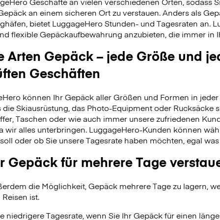
geHero Geschäfte an vielen verschiedenen Orten, sodass S
 Gepäck an einem sicheren Ort zu verstauen. Anders als Ge
ghäfen, bietet LuggageHero Stunden- und Tagesraten an. L
nd flexible Gepäckaufbewahrung anzubieten, die immer in Ih
le Arten Gepäck – jede Größe und je
üften Geschäften
Hero können Ihr Gepäck aller Größen und Formen in jeder 
 es die Skiausrüstung, das Photo-Equipment oder Rucksäcke s
fer, Taschen oder wie auch immer unsere zufriedenen Kund
da wir alles unterbringen. LuggageHero-Kunden können wäh
soll oder ob Sie unsere Tagesrate haben möchten, egal was
r Gepäck für mehrere Tage verstau
erdem die Möglichkeit, Gepäck mehrere Tage zu lagern, wei
 Reisen ist.
e niedrigere Tagesrate, wenn Sie Ihr Gepäck für einen länge