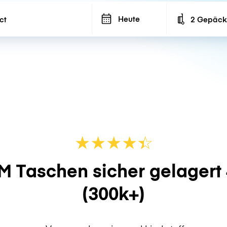
Heute
2 Gepäck
Number of ba
★
★
★
★
☆
★
M Taschen sicher gelagert
(300k+)