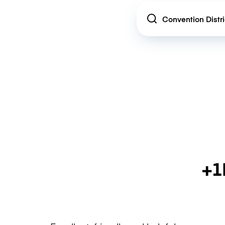
Location
+1