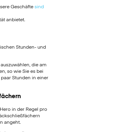
nsere Geschäfte
sind
ät anbietet.
ischen Stunden- und
n auszuwählen, die am
n, so wie Sie es bei
aar Stunden in einer
ßfächern
ero in der Regel pro
päckschließfächern
on angeht.