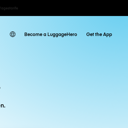
Tagestarife
Become a LuggageHero
Get the App
t
n.