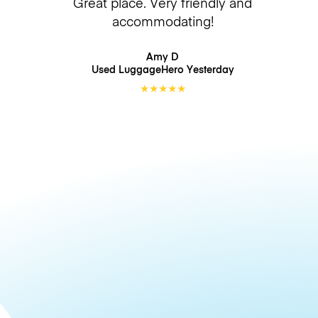
Great place. Very friendly and
accommodating!
Amy D
Used LuggageHero
Yesterday
★
★
★
★
★