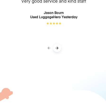
Very good service and kind staff
Jason Bourn
Used LuggageHero
Yesterday
★
★
★
★
★