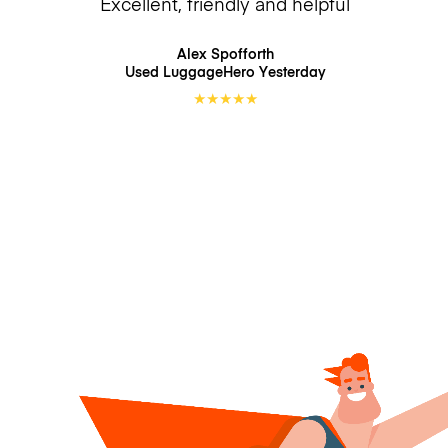
Excellent, friendly and helpful
Alex Spofforth
Used LuggageHero
Yesterday
★
★
★
★
★