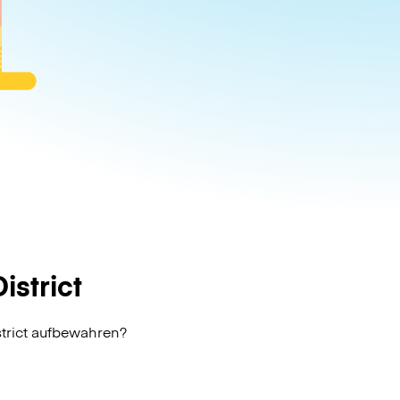
strict
trict aufbewahren?