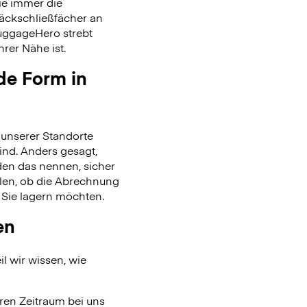
ie immer die
päckschließfächer an
uggageHero strebt
rer Nähe ist.
de Form in
unserer Standorte
ind. Anders gesagt,
en das nennen, sicher
len, ob die Abrechnung
 Sie lagern möchten.
en
l wir wissen, wie
ren Zeitraum bei uns