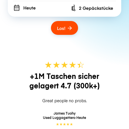
Heute
2 Gepäckstücke
Number of bags
Los!
★
★
★
★
☆
★
+1M Taschen sicher
gelagert
4.7
(300k+)
Great people no probs.
James Tuohy
Used LuggageHero
Heute
★
★
★
★
★