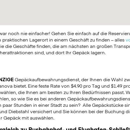
 noch nie einfacher! Gehen Sie einfach auf die Reservier
praktischen Lagerort in einem Geschäft zu finden – alles
vo
ie die Geschäfte finden, die am nächsten an großen Trans
erattraktionen sind, und dort Ihr Gepäck lagern.
NZIGE
Gepäckaufbewahrungsdienst, der Ihnen die Wahl zw
anova bietet. Eine feste Rate von $4.90 pro Tag und $1.49 pr
wählen, die Ihnen am besten zu Ihren Bedürfnissen passt. W
hlen, so wie Sie es bei anderen Gepäckaufbewahrungsdien
 paar Stunden in einer Stadt zu sein?
Alle Gepäckstücke si
und Diebstahl versichert und Sie können bei der Buchung 
Ihr Gepäck mit auswählen.
ergleich zu Busbahnhof- und Flughafen-Schlie