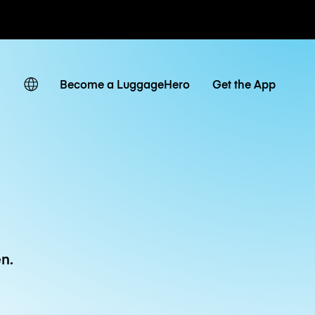
Tagestarife
Become a LuggageHero
Get the App
n.