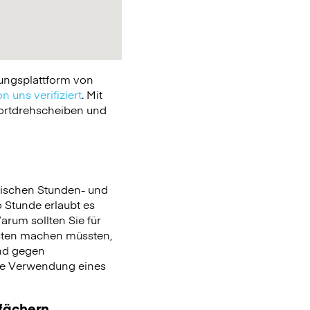
ungsplattform von
n uns verifiziert
. Mit
portdrehscheiben und
ischen Stunden- und
o Stunde erlaubt es
arum sollten Sie für
sten machen müssten,
nd gegen
die Verwendung eines
ßfächern