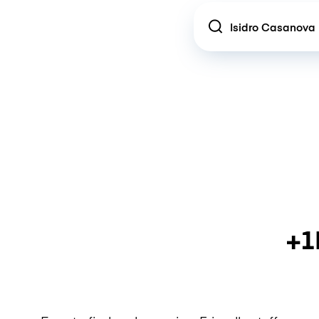
Location
+1