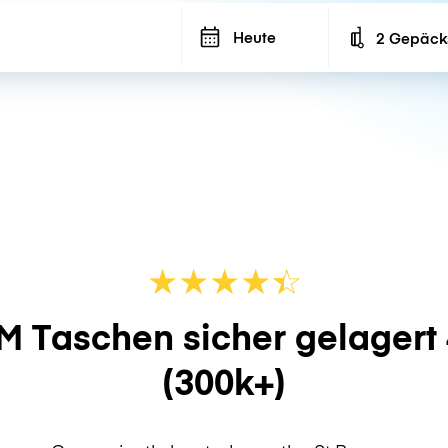
Heute
2 Gepäck
Number of ba
★
★
★
★
☆
★
M Taschen sicher gelagert
(300k+)