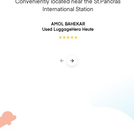
Conveniently located near the St.Pancras
International Station
AMOL BAHEKAR
Used LuggageHero
Heute
★
★
★
★
★