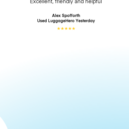
Excellent, friendly and helpful
Alex Spofforth
Used LuggageHero
Yesterday
★
★
★
★
★