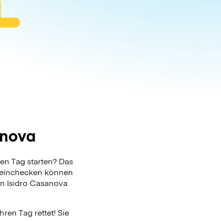
anova
en Tag starten? Das
g einchecken können
 in Isidro Casanova
ren Tag rettet! Sie