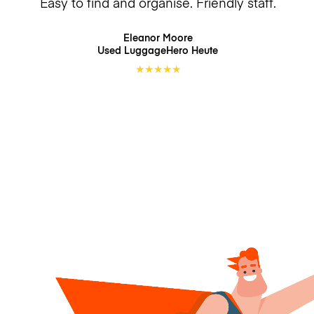
Easy to find and organise. Friendly staff.
Eleanor Moore
Used LuggageHero
Heute
★
★
★
★
★