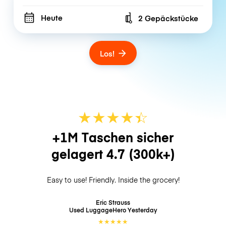
Heute
2 Gepäckstücke
Number of bags
Los!
★
★
★
★
☆
★
+1M Taschen sicher
gelagert
4.7
(300k+)
Easy to use! Friendly. Inside the grocery!
Eric Strauss
Used LuggageHero
Yesterday
★
★
★
★
★