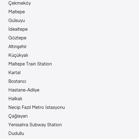
Çekmeköy
Maltepe
Gülsuyu
İdealtepe
Göztepe
Altınşehir
Küçükyalı
Maltepe Train Station
Kartal
Bostancı
Hastane-Adliye
Halkalı
Necip Fazıl Metro İstasyonu
Çağlayan
Yenisahra Subway Station
Dudullu