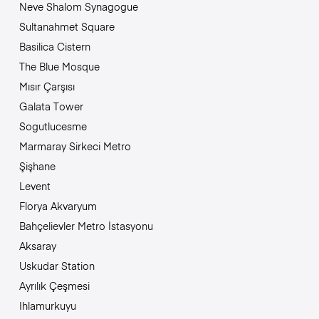
Neve Shalom Synagogue
Sultanahmet Square
Basilica Cistern
The Blue Mosque
Mısır Çarşısı
Galata Tower
Sogutlucesme
Marmaray Sirkeci Metro
Şişhane
Levent
Florya Akvaryum
Bahçelievler Metro İstasyonu
Aksaray
Uskudar Station
Ayrılık Çeşmesi
Ihlamurkuyu