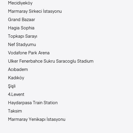
Mecidiyeköy
Marmaray Sirkeci İstasyonu
Grand Bazaar
Hagia Sophia
Topkapı Sarayı
Nef Stadyumu
Vodafone Park Arena
Ulker Fenerbahce Sukru Saracoglu Stadium
Acıbadem
Kadıköy
Şişli
4.Levent
Haydarpasa Train Station
Taksim
Marmaray Yenikapı İstasyonu