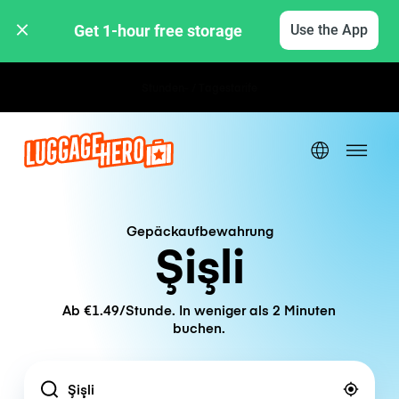
Get 1-hour free storage 
Use the App
Stunden- / Tagestarife
Gepäckaufbewahrung
Şişli
Ab €1.49/Stunde. In weniger als 2 Minuten
buchen.
Location