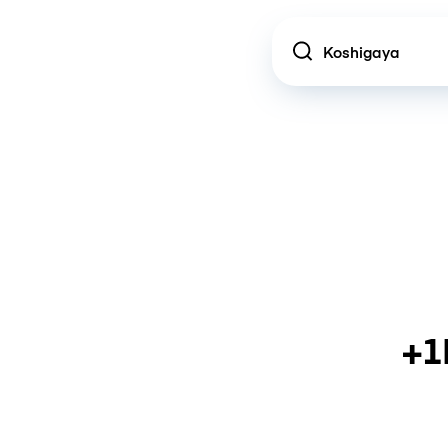
Location
+1