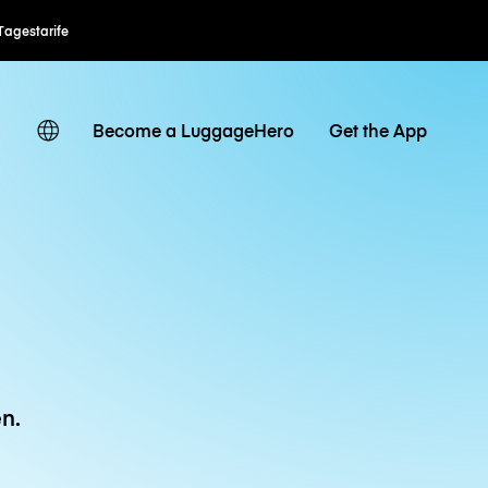
Tagestarife
Become a LuggageHero
Get the App
n.