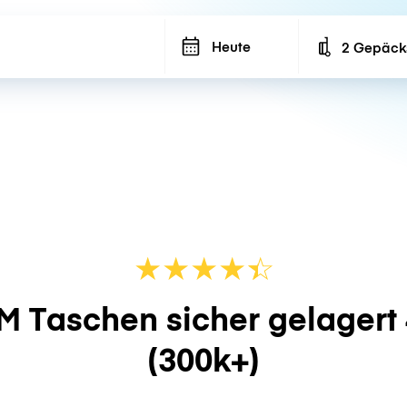
Heute
2 Gepäck
Number of ba
★
★
★
★
☆
★
M Taschen sicher gelagert
(300k+)