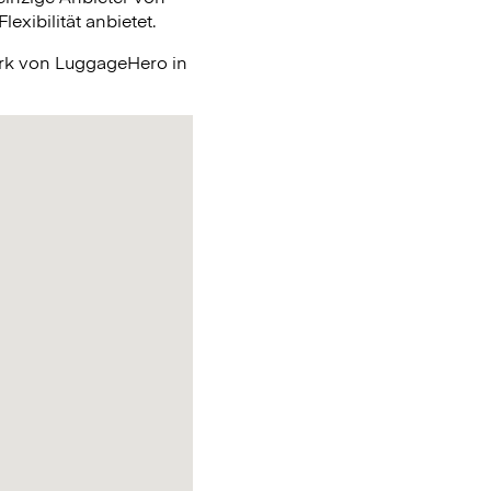
xibilität anbietet.
erk von LuggageHero in