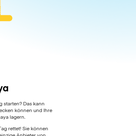
ya
 starten? Das kann
checken können und Ihre
aya lagern.
ag rettet! Sie können
einzige Anbieter von