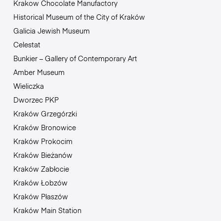
Krakow Chocolate Manufactory
Historical Museum of the City of Kraków
Galicia Jewish Museum
Celestat
Bunkier – Gallery of Contemporary Art
Amber Museum
Wieliczka
Dworzec PKP
Kraków Grzegórzki
Kraków Bronowice
Kraków Prokocim
Kraków Bieżanów
Kraków Zabłocie
Kraków Łobzów
Kraków Płaszów
Kraków Main Station