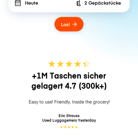
Heute
2 Gepäckstücke
Number of bags
Los!
★
★
★
★
☆
★
+1M Taschen sicher
gelagert
4.7
(300k+)
Easy to use! Friendly. Inside the grocery!
Eric Strauss
Used LuggageHero
Yesterday
★
★
★
★
★