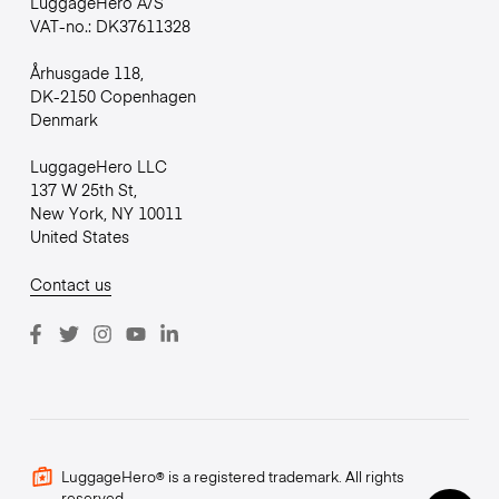
LuggageHero A/S
VAT-no.: DK37611328
Århusgade 118,
DK-2150 Copenhagen
Denmark
LuggageHero LLC
137 W 25th St,
New York, NY 10011
United States
Contact us
LuggageHero® is a registered trademark. All rights
reserved.