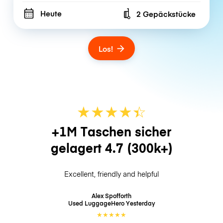
Heute
2 Gepäckstücke
Number of bags
Los!
★
★
★
★
☆
★
+1M Taschen sicher
gelagert
4.7
(300k+)
Excellent, friendly and helpful
Alex Spofforth
Used LuggageHero
Yesterday
★
★
★
★
★