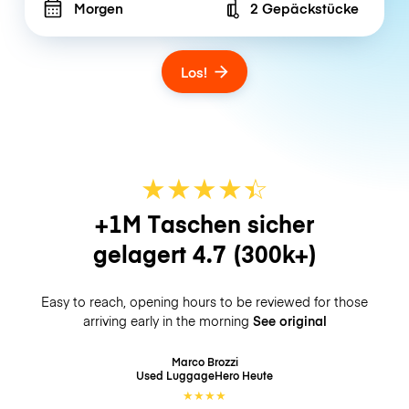
Morgen
2 Gepäckstücke
Number of bags
Los!
★
★
★
★
☆
★
+1M Taschen sicher
gelagert
4.7
(300k+)
Easy to reach, opening hours to be reviewed for those
arriving early in the morning
See original
Marco Brozzi
Used LuggageHero
Heute
★
★
★
★