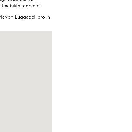
xibilität anbietet.
erk von LuggageHero in