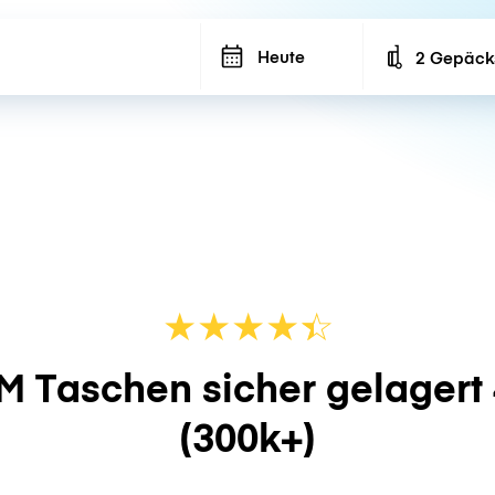
Heute
2 Gepäck
Number of ba
★
★
★
★
☆
★
M Taschen sicher gelagert
(300k+)