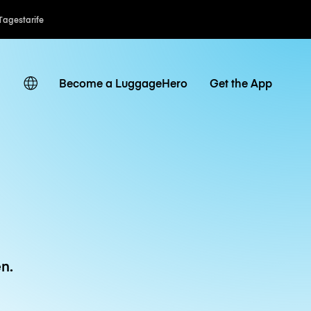
Tagestarife
Become a LuggageHero
Get the App
n.