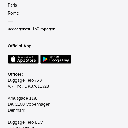
Paris
Rome
исследовать 150 городов
Official App
Offices:
LuggageHero A/S
VAT-no.: DK37611328
Århusgade 118,
DK-2150 Copenhagen
Denmark
LuggageHero LLC
137 W 25th St,