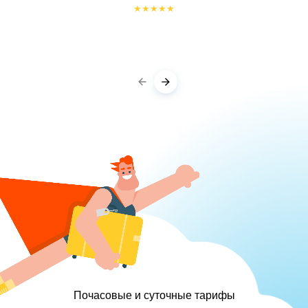
★
★
★
★
★
Почасовые и суточные тарифы