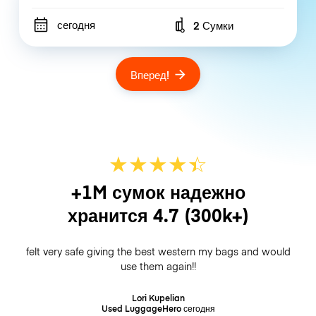
сегодня
2 Сумки
Number of bags
Вперед!
★
★
★
★
☆
★
+1M сумок надежно
хранится
4.7
(300k+)
felt very safe giving the best western my bags and would
use them again!!
Lori Kupelian
Used LuggageHero
сегодня