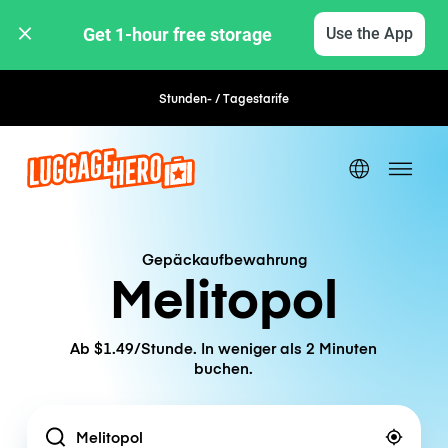
Get 1-hour free storage 
Use the App
Stunden- / Tagestarife
Flexible Buchung
Gepäckaufbewahrung
Melitopol
Ab $1.49/Stunde. In weniger als 2 Minuten
buchen.
Location