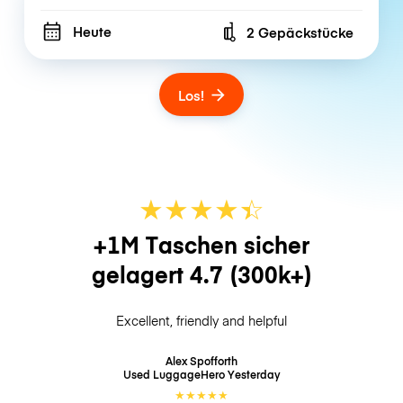
Heute
2 Gepäckstücke
Number of bags
Los!
★
★
★
★
☆
★
+1M Taschen sicher
gelagert
4.7
(300k+)
Excellent, friendly and helpful
Alex Spofforth
Used LuggageHero
Yesterday
★
★
★
★
★