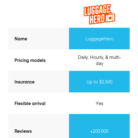
Name
LuggageHero
Daily, Hourly, & multi-
Pricing models
day
Insurance
Up to $2,500
Flexible arrival
Yes
Reviews
+200.000