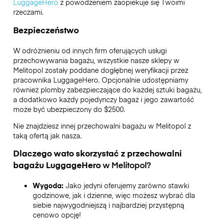
LuggageHero
z powodzeniem zaopiekuje się Twoimi
rzeczami.
Bezpieczeństwo
W odróżnieniu od innych firm oferujących usługi
przechowywania bagażu,
wszystkie nasze sklepy w
Melitopol
zostały poddane dogłębnej weryfikacji przez
pracownika LuggageHero. Opcjonalnie udostępniamy
również plomby zabezpieczające do każdej sztuki bagażu,
a dodatkowo każdy pojedynczy bagaż i jego zawartość
może być ubezpieczony do
$2500
.
Nie znajdziesz innej przechowalni bagażu w
Melitopol
z
taką ofertą jak nasza.
Dlaczego wato skorzystać z przechowalni
bagażu
LuggageHero
w
Melitopol
?
Wygoda:
Jako jedyni oferujemy zarówno stawki
godzinowe, jak i dzienne, więc możesz wybrać dla
siebie najwygodniejszą i najbardziej przystępną
cenowo opcję!