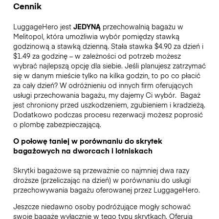
Cennik
LuggageHero jest
JEDYNĄ
przechowalnią bagażu w
Melitopol, która umożliwia wybór pomiędzy stawką
godzinową a stawką dzienną. Stała stawka $4.90 za dzień i
$1.49 za godzinę – w zależności od potrzeb możesz
wybrać najlepszą opcję dla siebie. Jeśli planujesz zatrzymać
się w danym mieście tylko na kilka godzin, to po co płacić
za cały dzień? W odróżnieniu od innych firm oferujących
usługi przechowania bagażu, my dajemy Ci wybór.
Bagaż
jest chroniony przed uszkodzeniem, zgubieniem i kradzieżą.
Dodatkowo podczas procesu rezerwacji możesz poprosić
o plombę zabezpieczającą.
O połowę taniej w porównaniu do skrytek
bagażowych na dworcach i lotniskach
Skrytki bagażowe są przeważnie co najmniej dwa razy
droższe (przeliczając na dzień) w porównaniu do usługi
przechowywania bagażu oferowanej przez LuggageHero.
Jeszcze niedawno osoby podróżujące mogły schować
swoje bagaże wyłącznie w tego typu skrytkach. Oferują