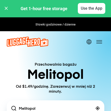
Get 1-hour free storage 
Use the App
Stawki godzinowe / dzienne
Przechowalnia bagażu
Melitopol
Od $1.49/godzinę. Zarezerwuj w mniej niż 2
minuty.
Location