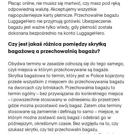
Płacąc online, nie musisz się martwić, czy masz pod ręką
odpowiednią walutę. Akceptujemy wszystkie
najpopularniejsze karty płatnicze. Przechowalnie bagażu
LuggageHero nie przyjmują gotówki. Ubezpieczenie
bagażu jest ważne tylko wtedy, gdy płatność została
dokonana bezpośrednio na konto LuggageHero.
Czy jest jakaś różnica pomiędzy skrytką
bagażową a przechowalnią bagażu?
Obydwa terminy w zasadzie odnoszą się do tego samego,
czyli miejsca w którym przechowywane są bagaże.
Skrytka bagażowa to termin, który jest w Polsce kojarzony
przede wszystkim z miejscem do przechowywania bagażu
na dworcach czy lotniskach. Przechowalnia bagażu to
termin ogólny – bez przywiązania do konkretnego miejsca
– i powszechnie stosowany w odniesieniu do przestrzeni
gdzie można pozostawić swój bagaż. Zatem oba terminy
stosowane są zamiennie i definiują to samo – miejsce, w
którym można zostawić swój bagaż i odebrać go w
późniejszym, określonym czasie. Bez względu na to, czy
szukasz skrytki, czy też przechowalni bagażu,