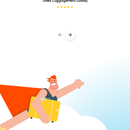
Used LuggageHero
Dzisiaj
★
★
★
★
★