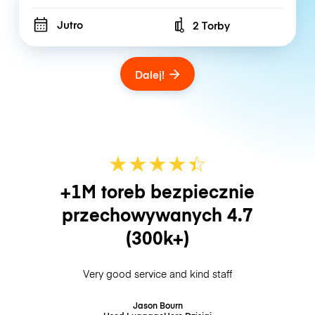
Jutro
2 Torby
Number of bags
Dalej!
★
★
★
★
☆
★
+1M toreb bezpiecznie
przechowywanych
4.7
(300k+)
Very good service and kind staff
Jason Bourn