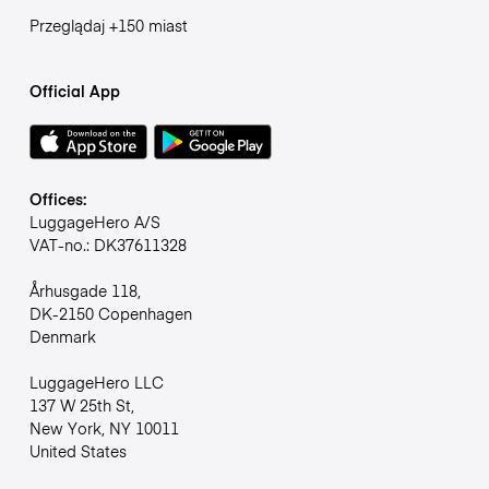
Przeglądaj +150 miast
Official App
Offices:
LuggageHero A/S
VAT-no.: DK37611328
Århusgade 118,
DK-2150 Copenhagen
Denmark
LuggageHero LLC
137 W 25th St,
New York, NY 10011
United States