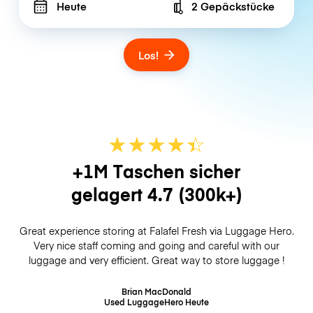
Heute
2 Gepäckstücke
Number of bags
Los!
★
★
★
★
☆
★
+1M Taschen sicher
gelagert
4.7
(300k+)
Great experience storing at Falafel Fresh via Luggage Hero.
Very nice staff coming and going and careful with our
luggage and very efficient. Great way to store luggage !
Brian MacDonald
Used LuggageHero
Heute