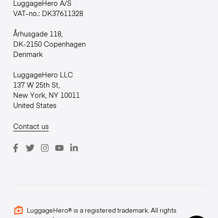
LuggageHero A/S
VAT-no.: DK37611328
Århusgade 118,
DK-2150 Copenhagen
Denmark
LuggageHero LLC
137 W 25th St,
New York, NY 10011
United States
Contact us
LuggageHero® is a registered trademark. All rights