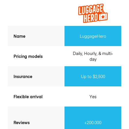
Name
LuggageHero
Daily, Hourly, & multi-
Pricing models
day
Insurance
Up to $2,500
Flexible arrival
Yes
Reviews
+200.000