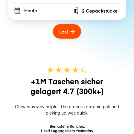
Heute
2 Gepäckstücke
Number of bags
Los!
★
★
★
★
☆
★
+1M Taschen sicher
gelagert
4.7
(300k+)
Crew was very helpful. The process dropping off and
picking up was quick.
Bernadette Sanchez
Used LuggageHero
Yesterday