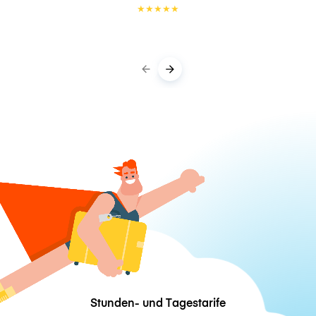
★
★
★
★
★
Stunden- und Tagestarife