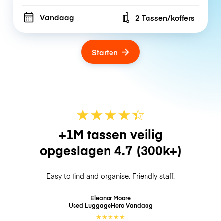
Vandaag
2 Tassen/koffers
Number of bags
Starten
★
★
★
★
☆
★
+1M tassen veilig
opgeslagen
4.7
(300k+)
Easy to find and organise. Friendly staff.
Eleanor Moore
Used LuggageHero
Vandaag
★
★
★
★
★