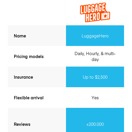
Name
LuggageHero
Daily, Hourly, & multi-
Pricing models
day
Insurance
Up to $2,500
Flexible arrival
Yes
Reviews
+200.000