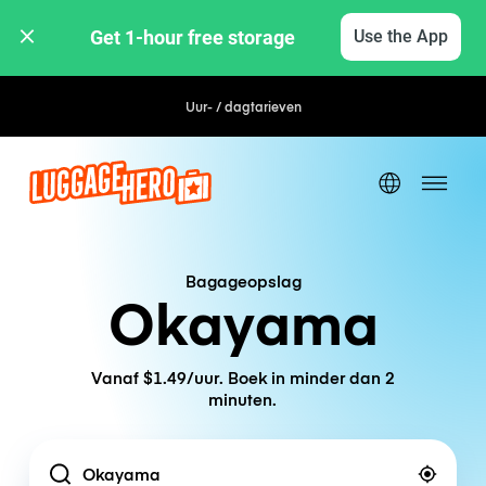
Get 1-hour free storage 
Use the App
Uur- / dagtarieven
Bagageopslag
Okayama
Vanaf $1.49/uur. Boek in minder dan 2
minuten.
Location