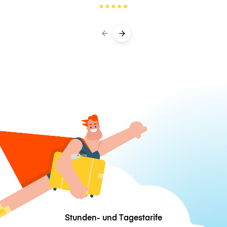
★
★
★
★
★
Stunden- und Tagestarife