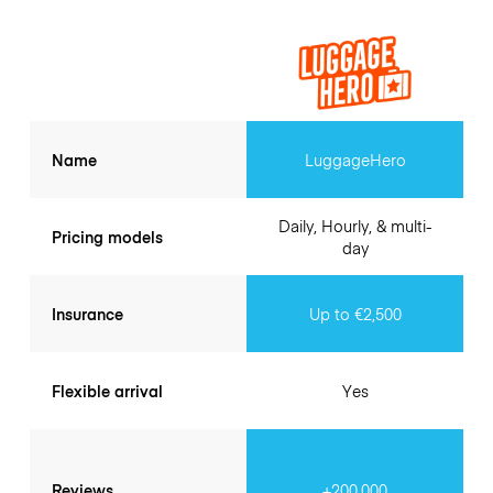
Name
LuggageHero
Daily, Hourly, & multi-
Pricing models
day
Insurance
Up to €2,500
Flexible arrival
Yes
Reviews
+200.000