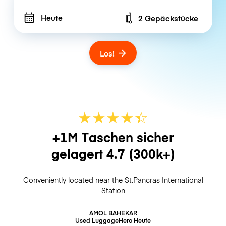
Heute
2 Gepäckstücke
Number of bags
Los!
★
★
★
★
☆
★
+1M Taschen sicher
gelagert
4.7
(300k+)
Conveniently located near the St.Pancras International
Station
AMOL BAHEKAR
Used LuggageHero
Heute