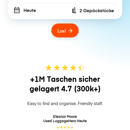
Heute
2 Gepäckstücke
Number of bags
Los!
★
★
★
★
☆
★
+1M Taschen sicher
gelagert
4.7
(300k+)
Easy to find and organise. Friendly staff.
Eleanor Moore
Used LuggageHero
Heute
★
★
★
★
★