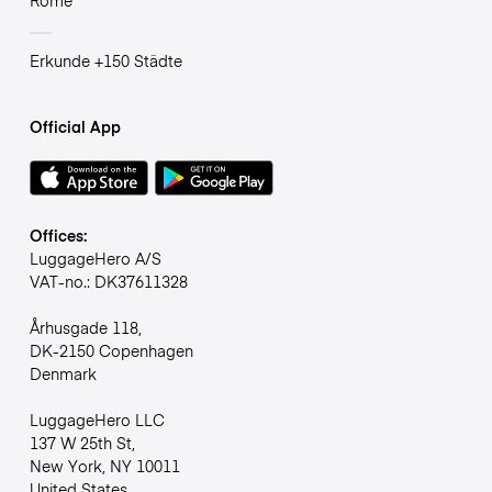
Erkunde +150 Städte
Official App
Offices:
LuggageHero A/S
VAT-no.: DK37611328
Århusgade 118,
DK-2150 Copenhagen
Denmark
LuggageHero LLC
137 W 25th St,
New York, NY 10011
United States