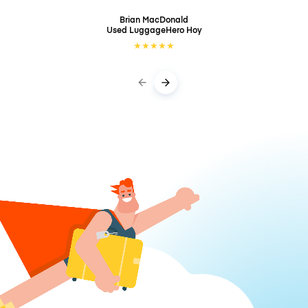
Brian MacDonald
Used LuggageHero
Hoy
★
★
★
★
★