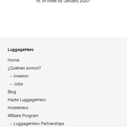
to 39 cities by January 2020."
LuggageHero
Home
¿Quiénes somos?
Investor
Jobs
Blog
Hazte LuggageHero
Hotelshero
Affiliate Program
LuggageHero Partnerships