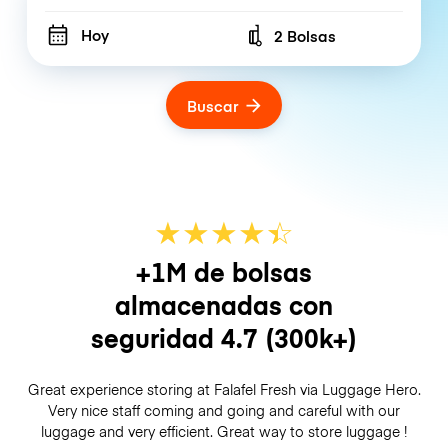
Hoy
2 Bolsas
Number of bags
Buscar
★
★
★
★
☆
★
+1M de bolsas
almacenadas con
seguridad
4.7
(300k+)
Great experience storing at Falafel Fresh via Luggage Hero.
Very nice staff coming and going and careful with our
luggage and very efficient. Great way to store luggage !