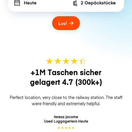
Heute
2 Gepäckstücke
Number of bags
Los!
★
★
★
★
☆
★
+1M Taschen sicher
gelagert
4.7
(300k+)
Perfect location, very close to the railway station. The staff
were friendly and extremely helpful.
teresa jacome
Used LuggageHero
Heute
★
★
★
★
★