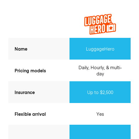
Name
LuggageHero
Daily, Hourly, & multi-
Pricing models
day
Insurance
Up to $2,500
Flexible arrival
Yes