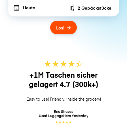
Heute
2 Gepäckstücke
Number of bags
Los!
★
★
★
★
☆
★
+1M Taschen sicher
gelagert
4.7
(300k+)
Easy to use! Friendly. Inside the grocery!
Eric Strauss
Used LuggageHero
Yesterday
★
★
★
★
★