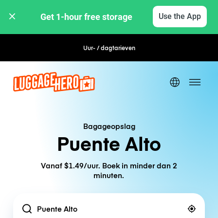
Get 1-hour free storage 
Use the App
Uur- / dagtarieven
Flexibel boeken
Bagageopslag
Puente Alto
Vanaf $1.49/uur. Boek in minder dan 2
minuten.
Location