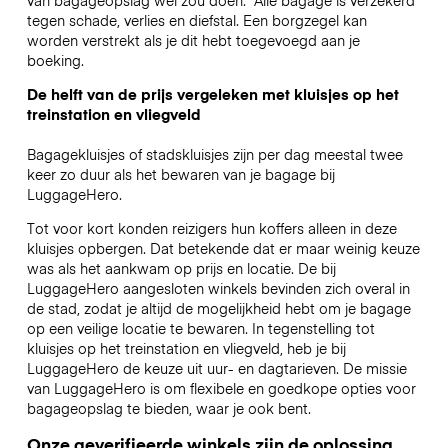
tegen schade, verlies en diefstal. Een borgzegel kan
worden verstrekt als je dit hebt toegevoegd aan je
boeking.
De helft van de prijs vergeleken met kluisjes op het
treinstation en vliegveld
Bagagekluisjes of stadskluisjes zijn per dag meestal twee
keer zo duur als het bewaren van je bagage bij
LuggageHero.
Tot voor kort konden reizigers hun koffers alleen in deze
kluisjes opbergen. Dat betekende dat er maar weinig keuze
was als het aankwam op prijs en locatie. De bij
LuggageHero aangesloten winkels bevinden zich overal in
de stad, zodat je altijd de mogelijkheid hebt om je bagage
op een veilige locatie te bewaren. In tegenstelling tot
kluisjes op het treinstation en vliegveld, heb je bij
LuggageHero de keuze uit uur- en dagtarieven. De missie
van LuggageHero is om flexibele en goedkope opties voor
bagageopslag te bieden, waar je ook bent.
Onze geverifieerde winkels zijn de oplossing