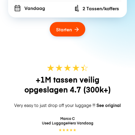
Vandaag
2 Tassen/koffers
Number of bags
Starten
★
★
★
★
☆
★
+1M tassen veilig
opgeslagen
4.7
(300k+)
Very easy to just drop off your luggage !!!
See original
Marco C
Used LuggageHero
Vandaag
★
★
★
★
★