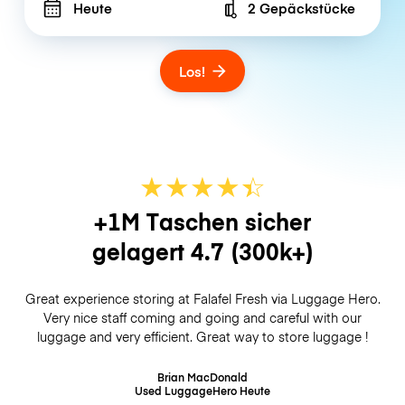
Heute
2 Gepäckstücke
Number of bags
Los!
★
★
★
★
☆
★
+1M Taschen sicher
gelagert
4.7
(300k+)
Great experience storing at Falafel Fresh via Luggage Hero.
Very nice staff coming and going and careful with our
luggage and very efficient. Great way to store luggage !
Brian MacDonald
Used LuggageHero
Heute