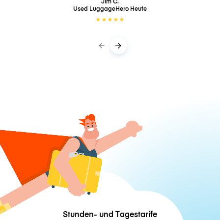
Jim C.
Used LuggageHero
Heute
★
★
★
★
★
Stunden- und Tagestarife