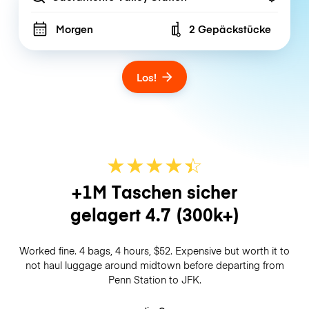
Morgen
2 Gepäckstücke
Number of bags
Los!
★
★
★
★
☆
★
+1M Taschen sicher
gelagert
4.7
(300k+)
Worked fine. 4 bags, 4 hours, $52. Expensive but worth it to
not haul luggage around midtown before departing from
Penn Station to JFK.