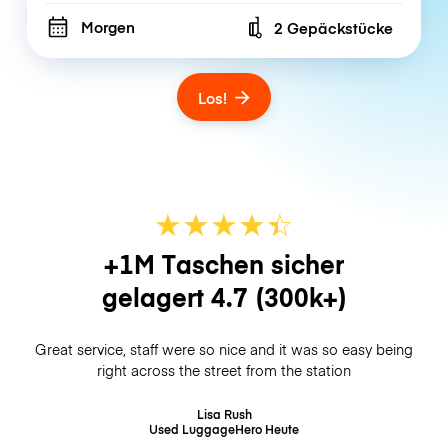
Morgen
2 Gepäckstücke
Number of bags
Los!
★
★
★
★
☆
★
+1M Taschen sicher
gelagert
4.7
(300k+)
Great service, staff were so nice and it was so easy being
right across the street from the station
Lisa Rush
Used LuggageHero
Heute