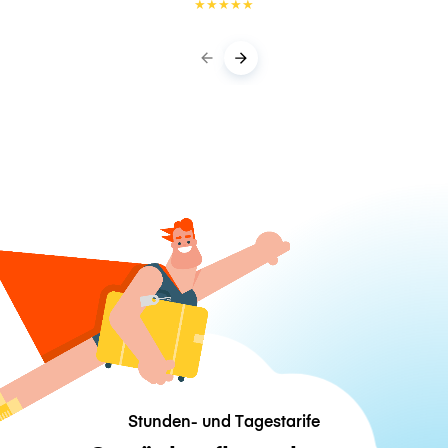
★
★
★
★
★
Stunden- und Tagestarife