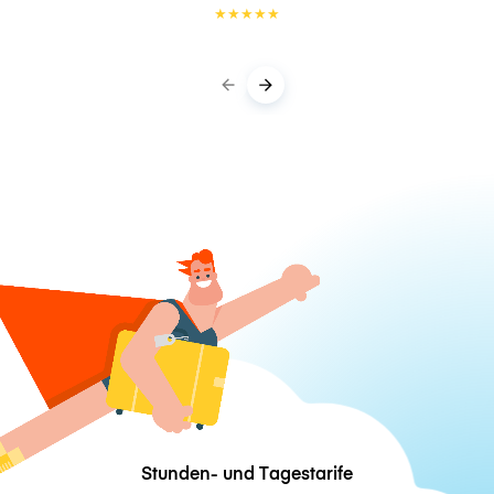
★
★
★
★
★
Stunden- und Tagestarife