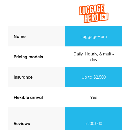
Name
LuggageHero
Daily, Hourly, & multi-
Pricing models
day
Insurance
Up to $2,500
Flexible arrival
Yes
Reviews
+200.000