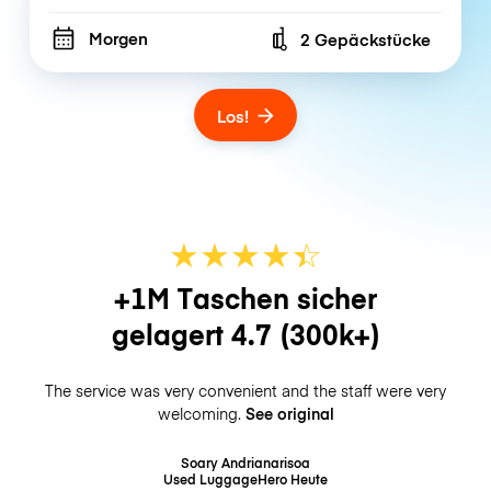
Morgen
2 Gepäckstücke
Number of bags
Los!
★
★
★
★
☆
★
+1M Taschen sicher
gelagert
4.7
(300k+)
The service was very convenient and the staff were very
welcoming.
See original
Soary Andrianarisoa
Used LuggageHero
Heute