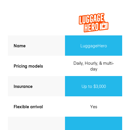
Name
LuggageHero
Daily, Hourly, & multi-
Pricing models
day
Insurance
Up to $3,000
Flexible arrival
Yes