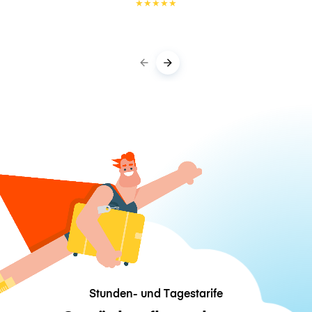
★
★
★
★
★
Stunden- und Tagestarife