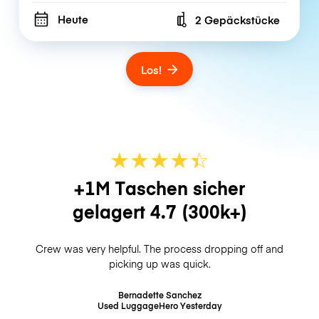
Heute
2 Gepäckstücke
Number of bags
Los!
★
★
★
★
☆
★
+1M Taschen sicher
gelagert
4.7
(300k+)
Crew was very helpful. The process dropping off and
picking up was quick.
Bernadette Sanchez
Used LuggageHero
Yesterday