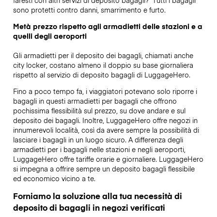
sono protetti contro danni, smarrimento e furto.
Metà prezzo rispetto agli armadietti delle stazioni e a
quelli degli aeroporti
Gli armadietti per il deposito dei bagagli, chiamati anche
city locker, costano almeno il doppio su base giornaliera
rispetto al servizio di deposito bagagli di LuggageHero.
Fino a poco tempo fa, i viaggiatori potevano solo riporre i
bagagli in questi armadietti per bagagli che offrono
pochissima flessibilità sul prezzo, su dove andare e sul
deposito dei bagagli. Inoltre, LuggageHero offre negozi in
innumerevoli località, così da avere sempre la possibilità di
lasciare i bagagli in un luogo sicuro. A differenza degli
armadietti per i bagagli nelle stazioni e negli aeroporti,
LuggageHero offre tariffe orarie e giornaliere. LuggageHero
si impegna a offrire sempre un deposito bagagli flessibile
ed economico vicino a te.
Forniamo la soluzione alla tua necessità di
deposito di bagagli in negozi verificati