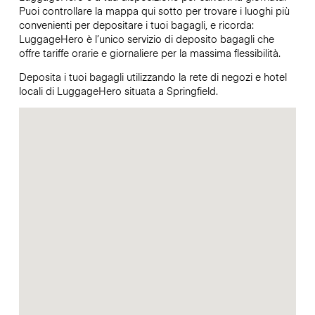
Puoi controllare la mappa qui sotto per trovare i luoghi più
convenienti per depositare i tuoi bagagli, e ricorda:
LuggageHero è l’unico servizio di deposito bagagli che
offre tariffe orarie e giornaliere per la massima flessibilità.
Deposita i tuoi bagagli utilizzando la rete di negozi e hotel
locali di LuggageHero situata a Springfield.