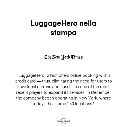
LuggageHero nella
stampa
"LuggageHero, which offers online booking with a
credit card — thus, eliminating the need for users to
have local currency on hand — is one of the most
recent players to expand its services. In December
the company began operating in New York, where
today it has some 250 locations."