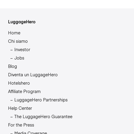
LuggageHero
Home
Chi siamo
Investor
Jobs
Blog
Diventa un LuggageHero
Hotelshero
Affiliate Program
LuggageHero Partnerships
Help Center
The LuggageHero Guarantee
For the Press
Media Coverage