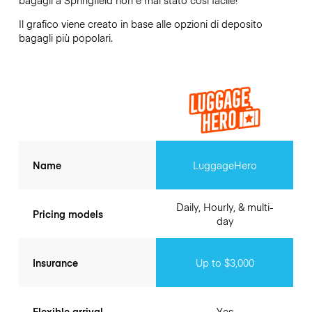
Il grafico viene creato in base alle opzioni di deposito
bagagli più popolari.
Name
LuggageHero
Daily, Hourly, & multi-
Pricing models
day
Insurance
Up to $3,000
Flexible arrival
Yes