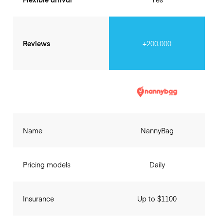
Reviews
+200.000
Name
NannyBag
Pricing models
Daily
Insurance
Up to $1100