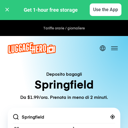
Get 1-hour free storage 
Use the App
Tariffe orarie / giornaliere
Deposito bagagli
Springfield
Da $1.99/ora. Prenota in meno di 2 minuti.
Location