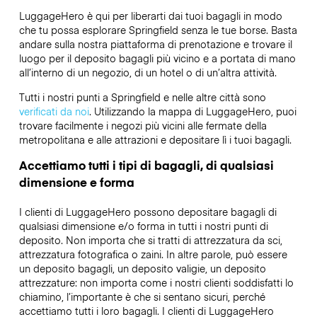
LuggageHero è qui per liberarti dai tuoi bagagli in modo
che tu possa esplorare Springfield senza le tue borse. Basta
andare sulla nostra piattaforma di prenotazione e trovare il
luogo per il deposito bagagli più vicino e a portata di mano
all’interno di un negozio, di un hotel o di un’altra attività.
Tutti i nostri punti a Springfield e nelle altre città sono
verificati da noi
. Utilizzando la mappa di LuggageHero, puoi
trovare facilmente i negozi più vicini alle fermate della
metropolitana e alle attrazioni e depositare lì i tuoi bagagli.
Accettiamo tutti i tipi di bagagli, di qualsiasi
dimensione e forma
I clienti di LuggageHero possono depositare bagagli di
qualsiasi dimensione e/o forma in tutti i nostri punti di
deposito. Non importa che si tratti di attrezzatura da sci,
attrezzatura fotografica o zaini. In altre parole, può essere
un deposito bagagli, un deposito valigie, un deposito
attrezzature: non importa come i nostri clienti soddisfatti lo
chiamino, l’importante è che si sentano sicuri, perché
accettiamo tutti i loro bagagli. I clienti di LuggageHero