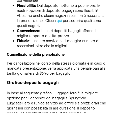
conveniente!
Flessibilità:
Dal deposito notturno a poche ore, le
nostre opzioni di deposito bagagli sono flessibili!
Abbiamo anche alcuni negozi in cui non è necessaria
la prenotazione. Clicca
qui
per scoprire quali sono
questi negozi.
Convenienza:
I nostri depositi bagagli offrono il
miglior rapporto qualità-prezzo
Fiducia:
Il nostro servizio ha il maggior numero di
recensioni, oltre che le migliori.
Cancellazione della prenotazione
Per cancellazioni nel corso della stessa giornata e in caso di
mancata presentazione, verrà applicata una penale pari alla
tariffa giornaliera di $6.90 per bagaglio.
Grafico deposito bagagli
In base al seguente grafico, LuggageHero è la migliore
opzione per il deposito dei bagagli a
Springfield
.
LuggageHero è l’unico servizio ad offrire sia prezzi orari che
giornalieri con possibilità di assicurazione. Il deposito
bagagli a
Springfield
non è mai stato così facile!