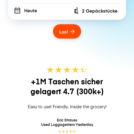
Heute
2 Gepäckstücke
Number of bags
Los!
★
★
★
★
☆
★
+1M Taschen sicher
gelagert
4.7
(300k+)
Easy to use! Friendly. Inside the grocery!
Eric Strauss
Used LuggageHero
Yesterday
★
★
★
★
★