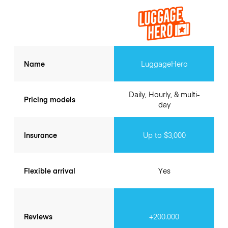
Name
LuggageHero
Daily, Hourly, & multi-
Pricing models
day
Insurance
Up to $3,000
Flexible arrival
Yes
Reviews
+200.000