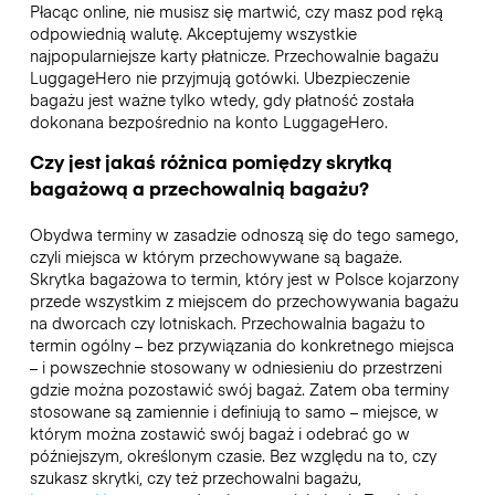
Płacąc online, nie musisz się martwić, czy masz pod ręką
odpowiednią walutę. Akceptujemy wszystkie
najpopularniejsze karty płatnicze. Przechowalnie bagażu
LuggageHero nie przyjmują gotówki. Ubezpieczenie
bagażu jest ważne tylko wtedy, gdy płatność została
dokonana bezpośrednio na konto LuggageHero.
Czy jest jakaś różnica pomiędzy skrytką
bagażową a przechowalnią bagażu?
Obydwa terminy w zasadzie odnoszą się do tego samego,
czyli miejsca w którym przechowywane są bagaże.
Skrytka bagażowa to termin, który jest w Polsce kojarzony
przede wszystkim z miejscem do przechowywania bagażu
na dworcach czy lotniskach. Przechowalnia bagażu to
termin ogólny – bez przywiązania do konkretnego miejsca
– i powszechnie stosowany w odniesieniu do przestrzeni
gdzie można pozostawić swój bagaż. Zatem oba terminy
stosowane są zamiennie i definiują to samo – miejsce, w
którym można zostawić swój bagaż i odebrać go w
późniejszym, określonym czasie. Bez względu na to, czy
szukasz skrytki, czy też przechowalni bagażu,