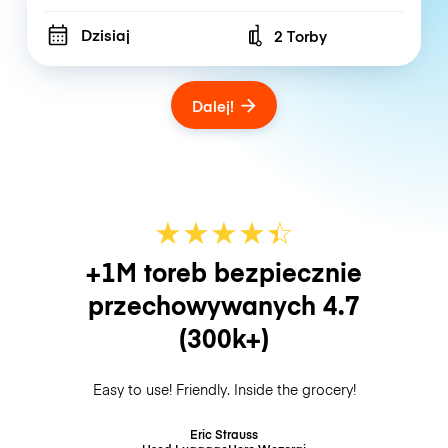
Dzisiaj
2 Torby
Number of bags
Dalej!
★
★
★
★
☆
★
+1M toreb bezpiecznie
przechowywanych
4.7
(300k+)
Easy to use! Friendly. Inside the grocery!
Eric Strauss