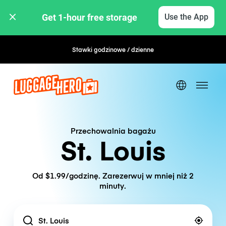
Get 1-hour free storage 
Use the App
Stawki godzinowe / dzienne
Elastyczna rezerwacja
Przechowalnia bagażu
St. Louis
Od $1.99/godzinę. Zarezerwuj w mniej niż 2
minuty.
Location