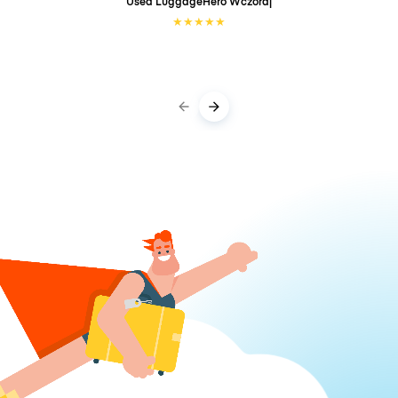
Used LuggageHero
Wczoraj
★
★
★
★
★