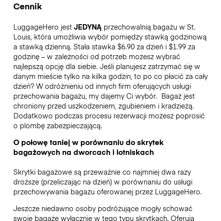
Cennik
LuggageHero jest
JEDYNĄ
przechowalnią bagażu w St.
Louis, która umożliwia wybór pomiędzy stawką godzinową
a stawką dzienną. Stała stawka $6.90 za dzień i $1.99 za
godzinę – w zależności od potrzeb możesz wybrać
najlepszą opcję dla siebie. Jeśli planujesz zatrzymać się w
danym mieście tylko na kilka godzin, to po co płacić za cały
dzień? W odróżnieniu od innych firm oferujących usługi
przechowania bagażu, my dajemy Ci wybór.
Bagaż jest
chroniony przed uszkodzeniem, zgubieniem i kradzieżą.
Dodatkowo podczas procesu rezerwacji możesz poprosić
o plombę zabezpieczającą.
O połowę taniej w porównaniu do skrytek
bagażowych na dworcach i lotniskach
Skrytki bagażowe są przeważnie co najmniej dwa razy
droższe (przeliczając na dzień) w porównaniu do usługi
przechowywania bagażu oferowanej przez LuggageHero.
Jeszcze niedawno osoby podróżujące mogły schować
swoje bagaże wyłącznie w tego typu skrytkach. Oferują