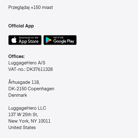
Przeglądaj +150 miast
Official App
Offices:
LuggageHero A/S
VAT-no.: DK37611328
Århusgade 118,
DK-2150 Copenhagen
Denmark
LuggageHero LLC
137 W 25th St,
New York, NY 10011
United States