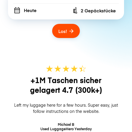
Heute
2 Gepäckstücke
Number of bags
Los!
★
★
★
★
☆
★
+1M Taschen sicher
gelagert
4.7
(300k+)
Left my luggage here for a few hours. Super easy, just
follow instructions on the website.
Michael B
Used LuggageHero
Yesterday