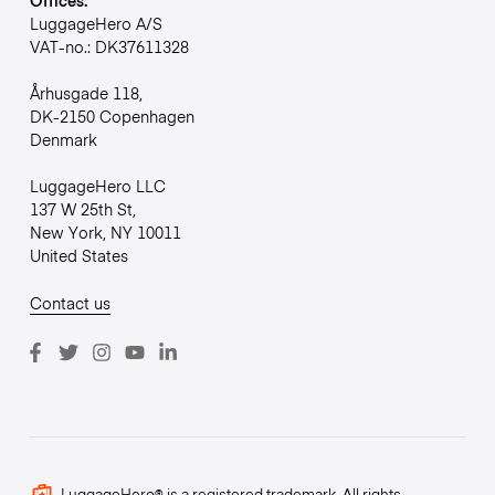
LuggageHero A/S
VAT-no.: DK37611328
Århusgade 118,
DK-2150 Copenhagen
Denmark
LuggageHero LLC
137 W 25th St,
New York, NY 10011
United States
Contact us
LuggageHero® is a registered trademark. All rights