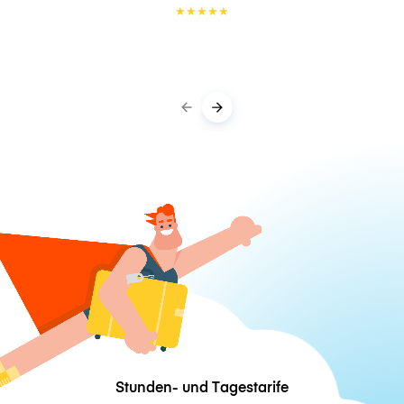
★
★
★
★
★
Stunden- und Tagestarife