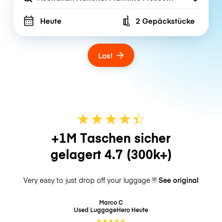
Heute
2 Gepäckstücke
Number of bags
Los!
★
★
★
★
☆
★
+1M Taschen sicher
gelagert
4.7
(300k+)
Very easy to just drop off your luggage !!!
See original
Marco C
Used LuggageHero
Heute
★
★
★
★
★