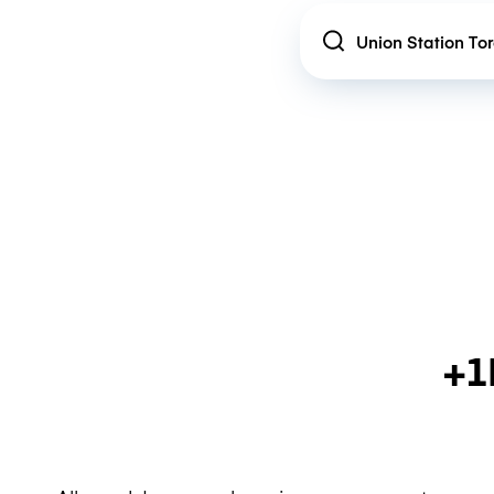
Location
+1