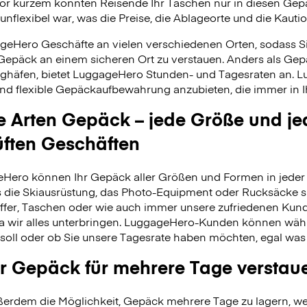
vor kurzem konnten Reisende Ihr Taschen nur in diesen Ge
unflexibel war, was die Preise, die Ablageorte und die Kauti
geHero Geschäfte an vielen verschiedenen Orten, sodass S
 Gepäck an einem sicheren Ort zu verstauen. Anders als Ge
ghäfen, bietet LuggageHero Stunden- und Tagesraten an. L
nd flexible Gepäckaufbewahrung anzubieten, die immer in Ih
le Arten Gepäck – jede Größe und je
üften Geschäften
Hero können Ihr Gepäck aller Größen und Formen in jeder 
 es die Skiausrüstung, das Photo-Equipment oder Rucksäcke s
fer, Taschen oder wie auch immer unsere zufriedenen Kund
da wir alles unterbringen. LuggageHero-Kunden können wäh
soll oder ob Sie unsere Tagesrate haben möchten, egal was
r Gepäck für mehrere Tage verstau
erdem die Möglichkeit, Gepäck mehrere Tage zu lagern, wei