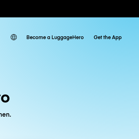
Tagestarife
Become a LuggageHero
Get the App
to
hen.