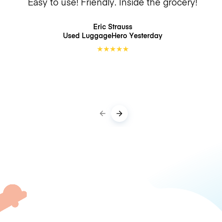
Easy to use! Friendly. Inside the grocery!
Eric Strauss
Used LuggageHero
Yesterday
★
★
★
★
★