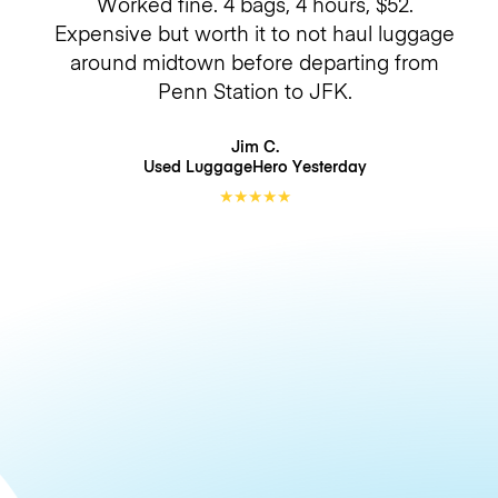
Worked fine. 4 bags, 4 hours, $52.
Expensive but worth it to not haul luggage
around midtown before departing from
Penn Station to JFK.
Jim C.
Used LuggageHero
Yesterday
★
★
★
★
★