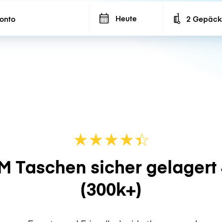
Heute
2 Gepäck
Number of ba
★
★
★
★
☆
★
M Taschen sicher gelagert
(300k+)