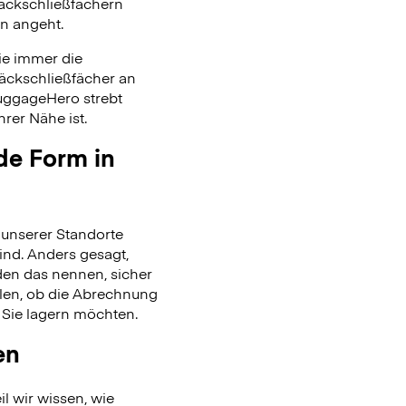
päckschließfächern
on angeht.
ie immer die
päckschließfächer an
uggageHero strebt
rer Nähe ist.
de Form in
unserer Standorte
ind. Anders gesagt,
en das nennen, sicher
len, ob die Abrechnung
 Sie lagern möchten.
en
l wir wissen, wie