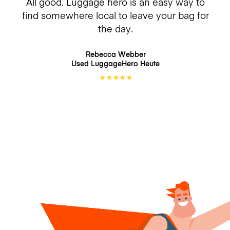
All good. Luggage hero is an easy way to
find somewhere local to leave your bag for
the day.
Rebecca Webber
Used LuggageHero
Heute
★
★
★
★
★