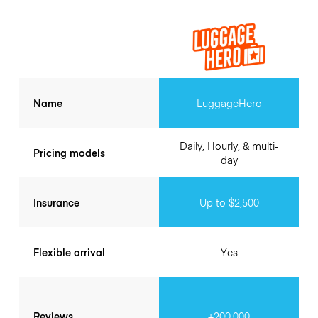
Name
LuggageHero
Daily, Hourly, & multi-
Pricing models
day
Insurance
Up to $2,500
Flexible arrival
Yes
Reviews
+200.000