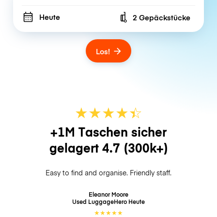
Heute
2 Gepäckstücke
Number of bags
Los!
★
★
★
★
☆
★
+1M Taschen sicher
gelagert
4.7
(300k+)
Easy to find and organise. Friendly staff.
Eleanor Moore
Used LuggageHero
Heute
★
★
★
★
★