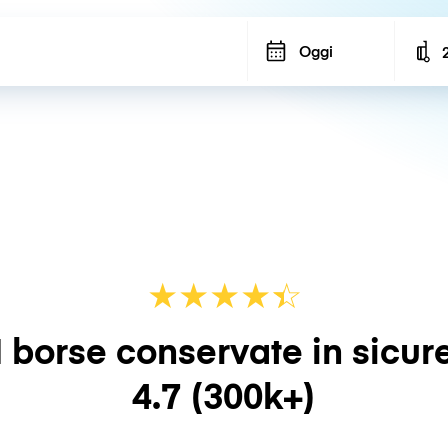
Oggi
N
★
★
★
★
☆
★
 borse conservate in sicur
4.7
(300k+)