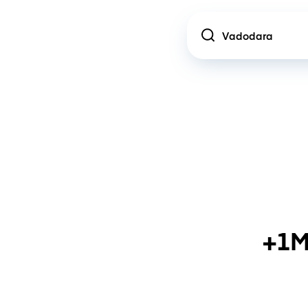
Location
+1M