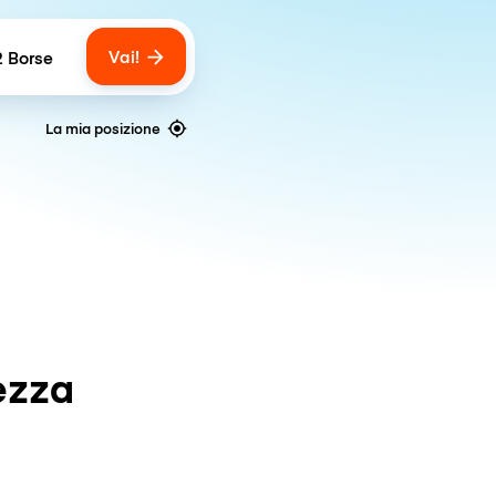
Vai!
2 Borse
umber of bags
La mia posizione
ezza