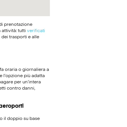
 di prenotazione
tività: tutti
verificati
dei trasporti e alle
fa oraria o giornaliera a
re l’opzione più adatta
pagare per un’intera
etti contro danni,
 aeroporti
no il doppio su base