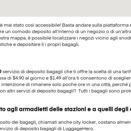
 è mai stato così accessibile! Basta andare sulla piattaforma
 un comodo deposito all’interno di un negozio o di un’altra at
ostra mappa, è possibile localizzare i negozi vicino agli snodi 
istiche e depositare lì i propri bagagli.
O
servizio di deposito bagagli che ti offre la scelta di una tarif
ssa di $4.90 al giorno e $1.49 all’ora ti consentono di sceglie
i intenzione di rimanere solo poche ore in una città, perché 
on altri servizi di deposito bagagli?
Tutti i bagagli sono prot
o agli armadietti delle stazioni e a quelli degli
eposito dei bagagli, chiamati anche city locker, costano alme
servizio di deposito bagagli di LuggageHero.