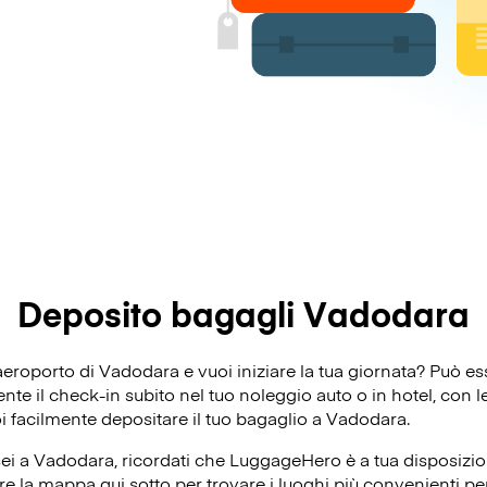
Deposito bagagli Vadodara
’aeroporto di Vadodara e vuoi iniziare la tua giornata? Può 
e il check-in subito nel tuo noleggio auto o in hotel, con le 
oi facilmente depositare il tuo bagaglio a Vadodara.
ei a Vadodara, ricordati che LuggageHero è a tua disposizion
re la mappa qui sotto per trovare i luoghi più convenienti per