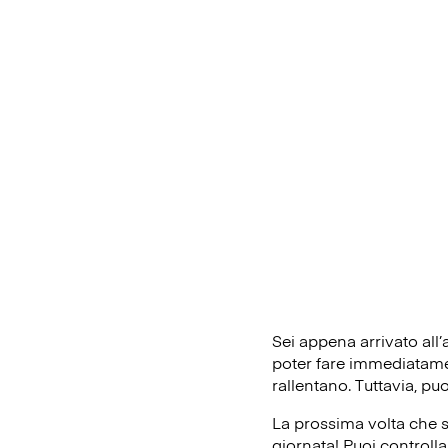
Sei appena arrivato all
poter fare immediatament
rallentano. Tuttavia, pu
La prossima volta che s
giornata! Puoi controlla