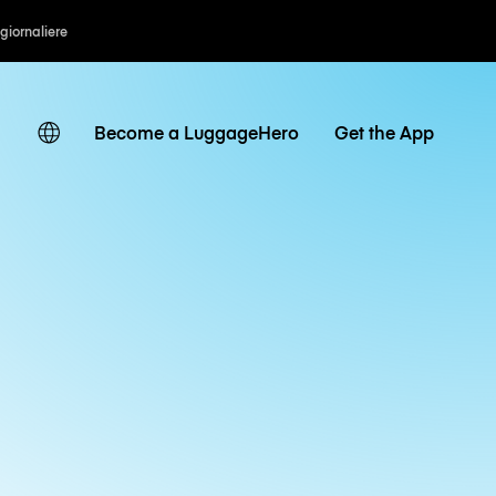
 giornaliere
Become a LuggageHero
Get the App