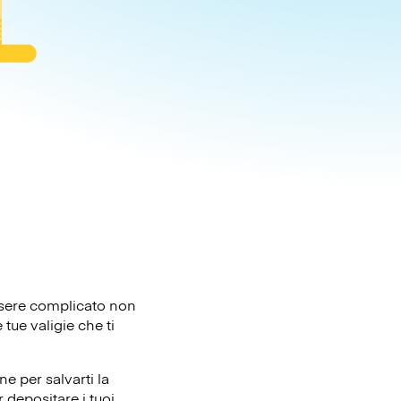
essere complicato non
tue valigie che ti
e per salvarti la
 depositare i tuoi