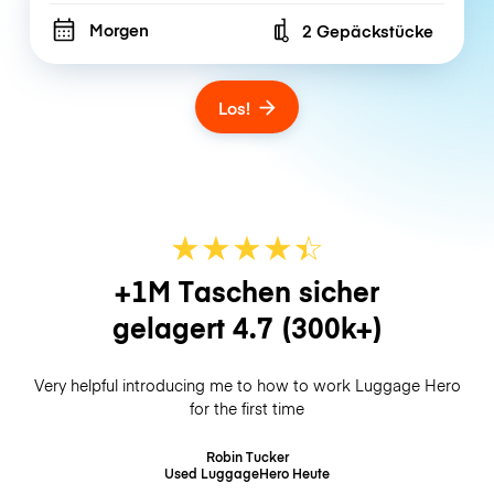
Morgen
2 Gepäckstücke
Number of bags
Los!
★
★
★
★
☆
★
+1M Taschen sicher
gelagert
4.7
(300k+)
Very helpful introducing me to how to work Luggage Hero
for the first time
Robin Tucker
Used LuggageHero
Heute