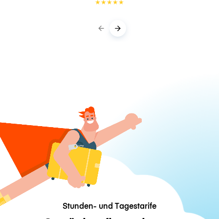
★
★
★
★
★
Stunden- und Tagestarife