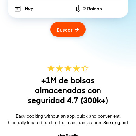
Hoy
2 Bolsas
Number of bags
Buscar
★
★
★
★
☆
★
+1M de bolsas
almacenadas con
seguridad
4.7
(300k+)
Easy booking without an app, quick and convenient.
Centrally located next to the main train station.
See original
Alex Peralta