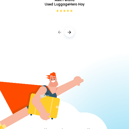
Used LuggageHero
Hoy
★
★
★
★
★