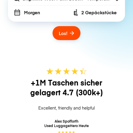
Morgen
2 Gepäckstücke
Number of bags
Los!
★
★
★
★
☆
★
+1M Taschen sicher
gelagert
4.7
(300k+)
Excellent, friendly and helpful
Alex Spofforth
Used LuggageHero
Heute
★
★
★
★
★