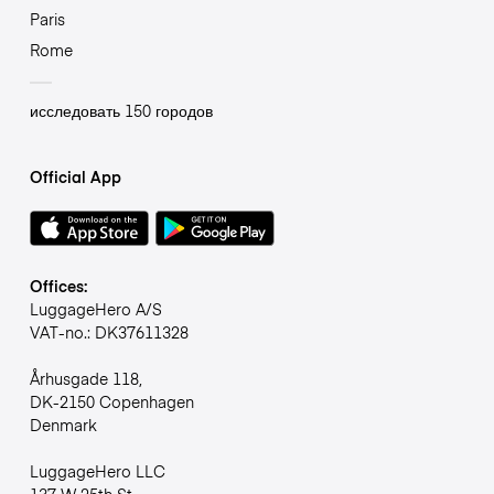
Paris
Rome
исследовать 150 городов
Official App
Offices:
LuggageHero A/S
VAT-no.: DK37611328
Århusgade 118,
DK-2150 Copenhagen
Denmark
LuggageHero LLC
137 W 25th St,