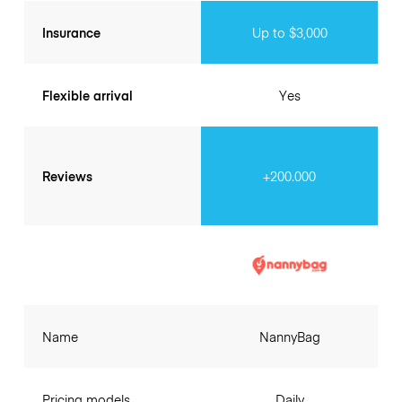
Insurance
Up to $3,000
Flexible arrival
Yes
Reviews
+200.000
Name
NannyBag
Pricing models
Daily