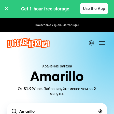
Get 1-hour free storage 
Use the App
Почасовые / дневные тарифы
Гибкое бронирование
Хранение багажа
Amarillo
От $1.99/час. Забронируйте менее чем за 2
минуты.
Location