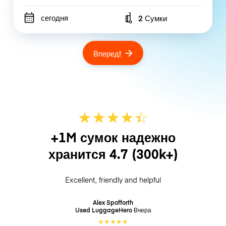
сегодня
2 Сумки
Number of bags
Вперед!
★
★
★
★
☆
★
+1M сумок надежно
хранится
4.7
(300k+)
Excellent, friendly and helpful
Alex Spofforth
Used LuggageHero
Вчера
★
★
★
★
★