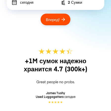
сегодня
2 Сумки
Number of bags
Вперед!
★
★
★
★
☆
★
+1M сумок надежно
хранится
4.7
(300k+)
Great people no probs.
James Tuohy
Used LuggageHero
сегодня
★
★
★
★
★