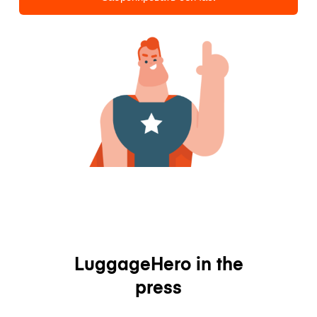
LuggageHero in the
press