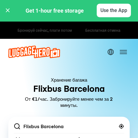
Get 1-hour free storage 
Use the App
Почасовые / дневные тарифы
Хранение багажа
Flixbus Barcelona
От €1/час. Забронируйте менее чем за 2
минуты.
Location