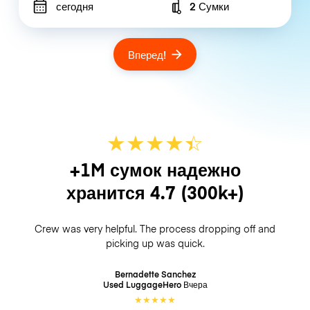
сегодня
2 Сумки
Number of bags
Вперед!
★
★
★
★
☆
★
+1M сумок надежно
хранится
4.7
(300k+)
Crew was very helpful. The process dropping off and
picking up was quick.
Bernadette Sanchez
Used LuggageHero
Вчера
★
★
★
★
★